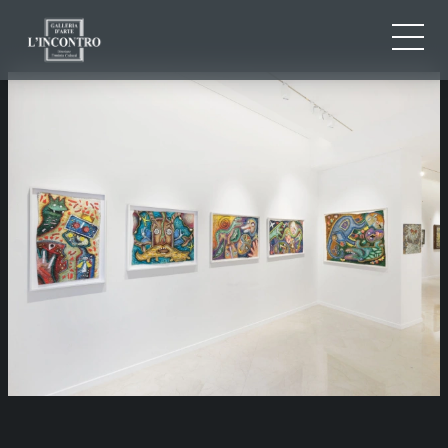
CHI SIAMO
IT
EN
NEWS ED EVENTI
FR
ARTISTI E OPERE
MOSTRE
CONTATTI