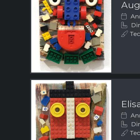
Aug
Ann
Dim
Tecn
Elis
Ann
Dim
Tecn