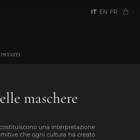
IT
EN
FR
ONTATTI
elle maschere
costituiscono una interpretazione
itive che ogni cultura ha creato