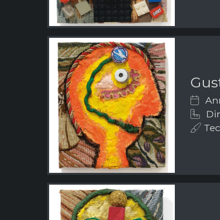
Gus
Ann
Dim
Tecn