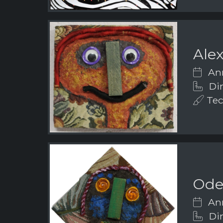
Ale
Ann
Dim
Tecn
Ode
Ann
Dim