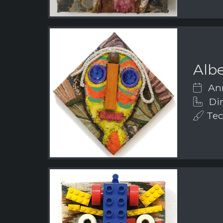
Albe
Ann
Dim
Tecn