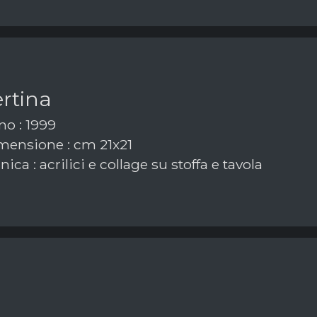
rtina
o : 1999
ensione : cm 21x21
ica : acrilici e collage su stoffa e tavola