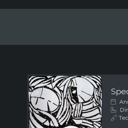
Spe
Ann
Dim
Tecn