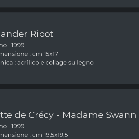
xander Ribot
o : 1999
ensione : cm 15x17
ica : acrilico e collage su legno
tte de Crécy - Madame Swann
o : 1999
ensione : cm 19,5x19,5