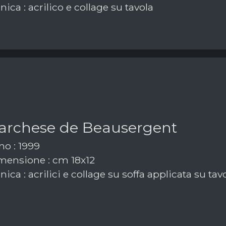
ica : acrilico e collage su tavola
marchese de Beausergent
o : 1999
ensione : cm 18x12
ica : acrilici e collage su soffa applicata su tav