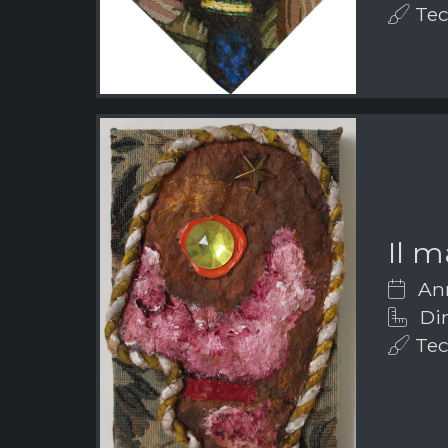
Tecn
Il 
Ann
Dim
Tecn