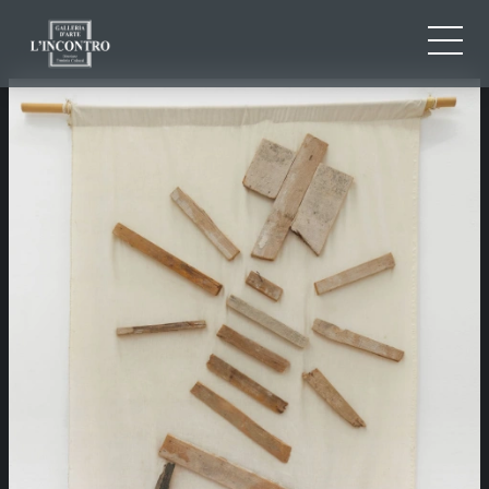
CHI SIAMO
IT
EN
NEWS ED EVENTI
FR
ARTISTI E OPERE
MOSTRE
CONTATTI