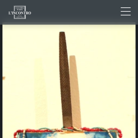
CHI SIAMO
IT
EN
NEWS ED EVENTI
FR
ARTISTI E OPERE
MOSTRE
CONTATTI