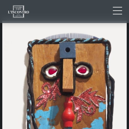
CHI SIAMO
IT
EN
NEWS ED EVENTI
FR
ARTISTI E OPERE
MOSTRE
CONTATTI