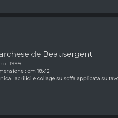
marchese de Beausergent
o : 1999
ensione : cm 18x12
ica : acrilici e collage su soffa applicata su tav