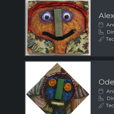
Ale
Ann
Dim
Tecn
Ode
Ann
Dim
Tecn