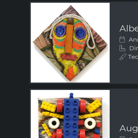
Albe
Ann
Dim
Tecn
Aug