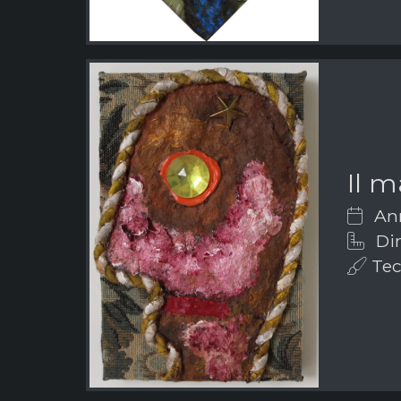
Il 
Ann
Dim
Tecn