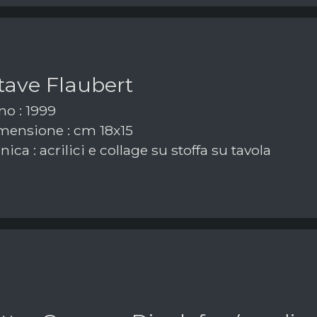
tave Flaubert
o : 1999
ensione : cm 18x15
ica : acrilici e collage su stoffa su tavola