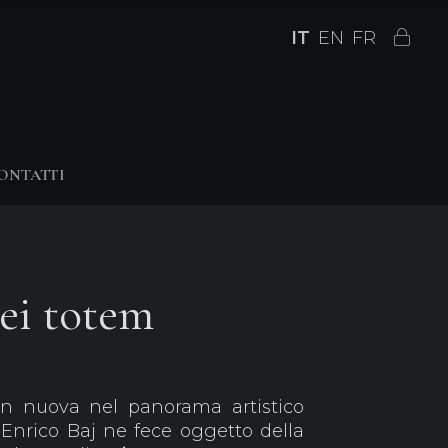
IT
EN
FR
ONTATTI
ei totem
on nuova nel panorama artistico
 Enrico Baj ne fece oggetto della