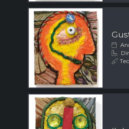
Gus
Ann
Dim
Tecn