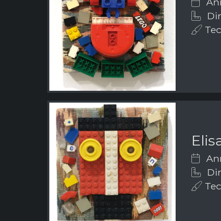
Ann
Dim
Tecn
Elis
Ann
Dim
Tecn