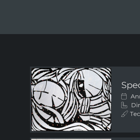
Spe
Ann
Dim
Tecn