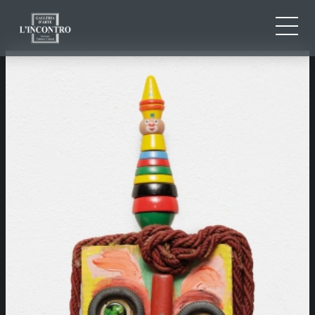
CHI SIAMO
IT
EN
NEWS ED EVENTI
FR
ARTISTI E OPERE
MOSTRE
CONTATTI