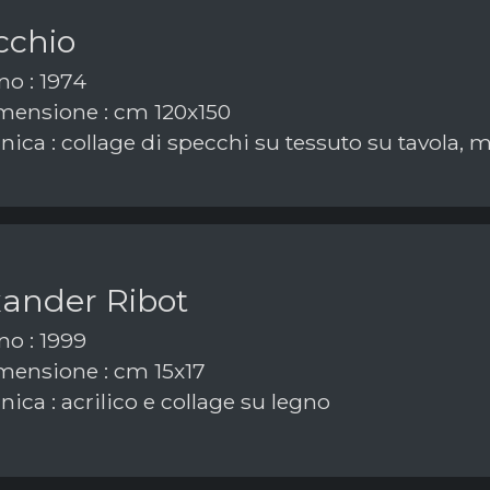
cchio
o : 1974
ensione : cm 120x150
ica : collage di specchi su tessuto su tavola, 
xander Ribot
o : 1999
ensione : cm 15x17
ica : acrilico e collage su legno