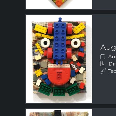
Aug
Ann
Dim
Tecn