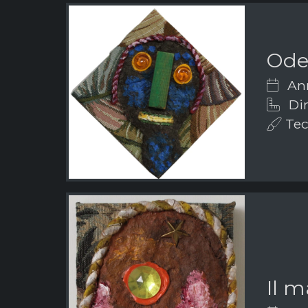
Ode
Ann
Dim
Tecn
Il 