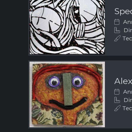
Spe
Ann
Dim
Tecn
Ale
Ann
Dim
Tecn