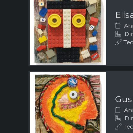
Elis
Ann
Dim
Tecn
Gus
Ann
Dim
Tecn