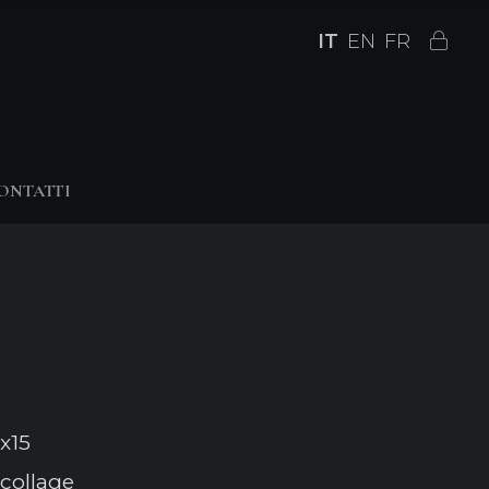
IT
EN
FR
ONTATTI
x15
 collage