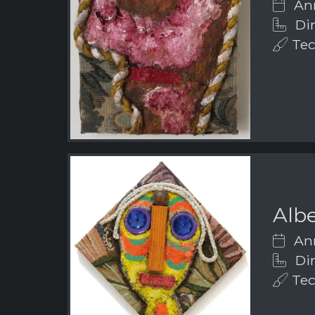
Ann
Dim
Tecn
Albe
Ann
Dim
Tecn