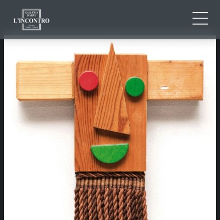
CHI SIAMO
IT
EN
NEWS ED EVENTI
FR
ARTISTI E OPERE
MOSTRE
CONTATTI