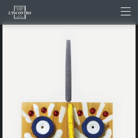
CHI SIAMO
IT
EN
NEWS ED EVENTI
FR
ARTISTI E OPERE
MOSTRE
CONTATTI