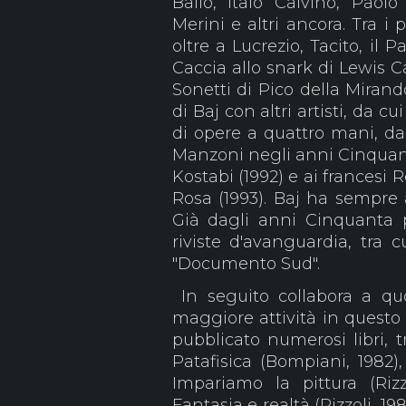
Ballo, Italo Calvino, Paolo
Merini e altri ancora. Tra i 
oltre a Lucrezio, Tacito, il 
Caccia allo snark di Lewis Ca
Sonetti di Pico della Mirand
di Baj con altri artisti, da
di opere a quattro mani, da
Manzoni negli anni Cinquant
Kostabi (1992) e ai francesi
Rosa (1993). Baj ha sempre af
Già dagli anni Cinquanta p
riviste d'avanguardia, tra cu
"Documento Sud".
In seguito collabora a quo
maggiore attività in questo
pubblicato numerosi libri, t
Patafisica (Bompiani, 1982),
Impariamo la pittura (Riz
Fantasia e realtà (Rizzoli, 19