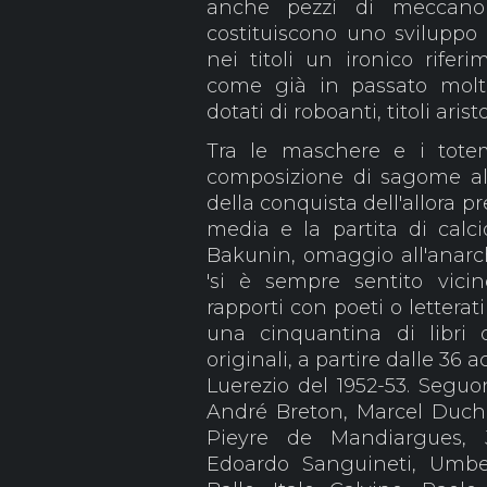
anche pezzi di meccano
costituiscono uno sviluppo
nei titoli un ironico rifer
come già in passato molt
dotati di roboanti, titoli arist
Tra le maschere e i totem 
composizione di sagome alla
della conquista dell'allora p
media e la partita di cal
Bakunin, omaggio all'anarchi
'si è sempre sentito vici
rapporti con poeti o letterati
una cinquantina di libri 
originali, a partire dalle 36 
Luerezio del 1952-53. Seguo
André Breton, Marcel Du
Pieyre de Mandiargues, J
Edoardo Sanguineti, Umbe