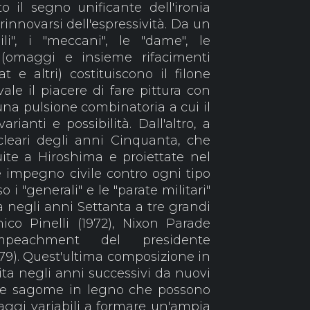
tto il segno unificante dell'ironia
rinnovarsi dell'espressività. Da un
ili", i "meccani", le "dame", le
s" (omaggi e insieme rifacimenti
at e altri) costituiscono il filone
vale il piacere di fare pittura con
 una pulsione combinatoria a cui il
arianti e possibilità. Dall'altro, a
ucleari degli anni Cinquanta, che
ite a Hiroshima e proiettate nel
e impegno civile contro ogni tipo
o i "generali" e le "parate militari"
 negli anni Settanta a tre grandi
hico Pinelli (1972), Nixon Parade
'impeachment del presidente
979). Quest'ultima composizione in
hita negli anni successivi da nuovi
li e sagome in legno che possono
ggi variabili a formare un'ampia