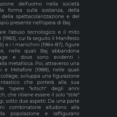
zazione dell'uomo nella società
lla forma sulla sostanza, della
 della spettacolarizzazione e del
più presente nell'opera di Baj.
re l'abuso tecnologico e il mito
t (1983), cui fa seguito il Manifesto
6) e i I manichini (1984-87), figure
ate, nelle quali Baj abbandona
lage e dove sono evidenti i
lla metafisica. Poi, attraverso una
i e Metafore (1988), nelle quali
l collage, sviluppa una figurazione
antastico che porterà alla sua
le "opere "kitsch" degli anni
ch, che ritiene essere il solo "stile"
, sotto due aspetti. Da una parte
ni combinatorie alludono alla
lla popolazione e raffigurano