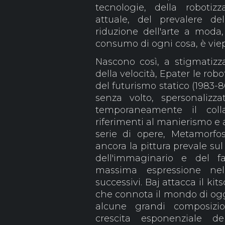
tecnologie, della robotiz
attuale, del prevalere de
riduzione dell'arte a moda,
consumo di ogni cosa, è viep
Nascono così, a stigmatizza
della velocità, Epater le robo
del futurismo statico (1983-8
senza volto, spersonalizz
temporaneamente il col
riferimenti al manierismo e a
serie di opere, Metamorfos
ancora la pittura prevale su
dell'immaginario e del f
massima espressione nel
successivi. Baj attacca il kits
che connota il mondo di oggi
alcune grandi composizio
crescita esponenziale de