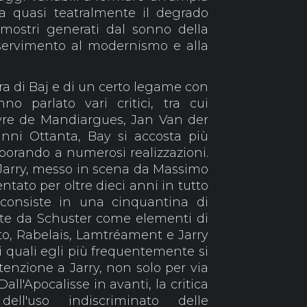
a quasi teatralmente il degrado
mostri generati dal sonno della
servimento al modernismo e alla
era di Baj e di un certo legame con
o parlato vari critici, tra cui
yre de Mandiargues, Jan Van der
anni Ottanta, Bay si accosta più
aborando a numerosi realizzazioni.
 Jarry, messo in scena da Massimo
ntato per oltre dieci anni in tutto
 consiste in una cinquantina di
te da Schuster come elementi di
sto, Rabelais, Lamtréament e Jarry
ai quali egli più frequentemente si
ttenzione a Jarry, non solo per via
all'Apocalisse in avanti, la critica
dell'uso indiscriminato delle