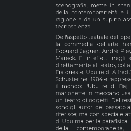
scenografia, mette in scen
della contemporaneità e i 
ragione e da un supino as
tecnoscienza.
Dell'aspetto teatrale dell'op
la commedia dell'arte hann
Edouard Jaguer, André Pie
Mareck. E in effetti negli 
direttamente al teatro, coll
Fra queste, Ubu re di Alfred
Schuster nel 1984 e rapprese
il mondo: l'Ubu re di Baj
marionette in meccano usa
un teatro di oggetti. Del re
sono gli autori del passato 
riferisce; ma con speciale a
di Ubu ma per la patafisica. D
della contemporaneità, 