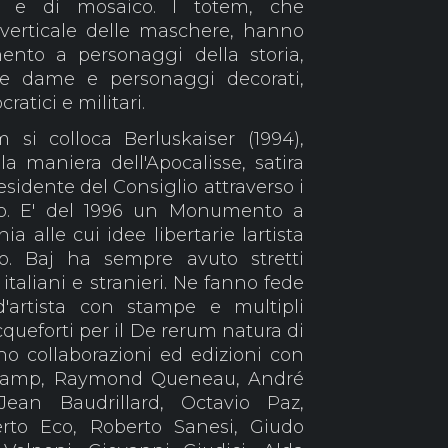
 e di mosaico. I totem, che
 verticale delle maschere, hanno
imento a personaggi della storia,
e dame e personaggi decorati,
ocratici e militari.
si colloca Berluskaiser (1994),
 maniera dell'Apocalisse, satira
residente del Consiglio attraverso i
cio. E' del 1996 un Monumento a
a alle cui idee libertarie lartista
no. Baj ha sempre avuto stretti
 italiani e stranieri. Ne fanno fede
d'artista con stampe e multipli
acqueforti per il De rerum natura di
no collaborazioni ed edizioni con
champ, Raymond Queneau, André
ean Baudrillard, Octavio Paz,
rto Eco, Roberto Sanesi, Giudo