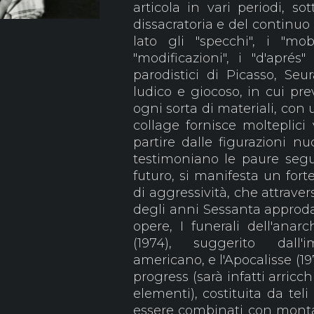
articola in vari periodi, so
dissacratoria e del continuo 
lato gli "specchi", i "mob
"modificazioni", i "d'apré
parodistici di Picasso, Seur
ludico e giocoso, in cui pre
ogni sorta di materiali, con
collage fornisce molteplici v
partire dalle figurazioni n
testimoniano le paure segu
futuro, si manifesta un fort
di aggressività, che attravers
degli anni Sessanta approda
opere, I funerali dell'anarc
(1974), suggerito dall
americano, e l'Apocalisse (1
progress (sarà infatti arricc
elementi), costituita da te
essere combinati con monta