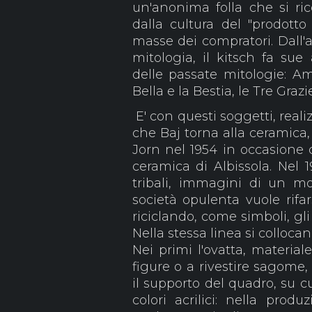
un'anonima folla che si ri
dalla cultura del "prodotto 
masse dei compratori. Dall'a
mitologia, il kitsch fa s
delle passate mitologie: A
Bella e la Bestia, le Tre Grazie
E' con questi soggetti, reali
che Baj torna alla ceramica,
Jorn nel 1954 in occasione d
ceramica di Albissola. Nel 1
tribali, immagini di un mo
società opulenta vuole rifar
riciclando, come simboli, gl
Nella stessa linea si collocano
Nei primi l'ovatta, materia
figure o a rivestire sagome,
il supporto del quadro, su cu
colori acrilici: nella prod