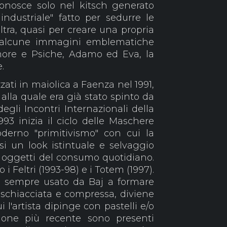
conosce solo nel kitsch generato
industriale" fatto per sedurre le
ltra, quasi per creare una propria
ue alcune immagini emblematiche
more e Psiche, Adamo ed Eva, la
.
zzati in maiolica a Faenza nel 1991,
 alla quale era già stato spinto da
egli Incontri Internazionali della
993 inizia il ciclo delle Maschere
derno "primitivismo" con cui la
si un look istintuale e selvaggio
i oggetti del consumo quotidiano.
 i Feltri (1993-98) e i Totem (1997).
le sempre usato da Baj a formare
 schiacciata e compressa, diviene
i l'artista dipinge con pastelli e/o
uzione più recente sono presenti