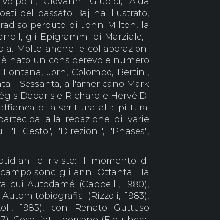
 Volponi, Giovanni Giudici, Alda
poeti del passato Baj ha illustrato,
Paradiso perduto di John Milton, la
rroll, gli Epigrammi di Marziale, i
ola. Molte anche le collaborazioni
 cui è nato un considerevole numero
 Fontana, Jorn, Colombo, Bertini,
a - Sessanta, all'americano Mark
 Régis Deparis e Richard e Hervé Di
fiancato la scrittura alla pittura.
artecipa alla redazione di varie
i "Il Gesto", "Direzioni", "Phases",
tidiani e riviste: il momento di
 campo sono gli anni Ottanta. Ha
ra cui Autodamé (Cappelli, 1980),
 Automitobiografia (Rizzoli, 1983),
zoli, 1985), con Renato Guttuso
87), Cose, fatti, persone (Eleuthera,