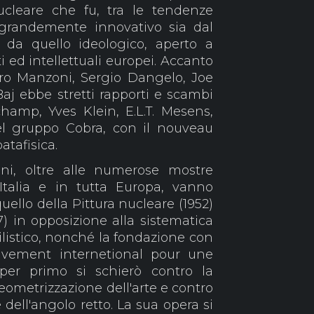
cleare che fu, tra le tendenze
, grandemente innovativo sia dal
 da quello ideologico, aperto a
ti ed intellettuali europei. Accanto
ero Manzoni, Sergio Dangelo, Joe
aj ebbe stretti rapporti e scambi
amp, Yves Klein, E.L.T. Mesens,
del gruppo Cobra, con il nouveau
patafisica.
nni, oltre alle numerose mostre
Italia e in tutta Europa, vanno
 quello della Pittura nucleare (1952)
57) in opposizione alla sistematica
tilistico, nonché la fondazione con
uvement internetional pour une
per primo si schierò contro la
geometrizzazione dell'arte e contro
e dell'angolo retto. La sua opera si