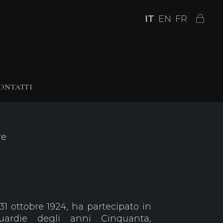
IT
EN
FR
ONTATTI
re
 31 ottobre 1924, ha partecipato in
uardie degli anni Cinquanta,