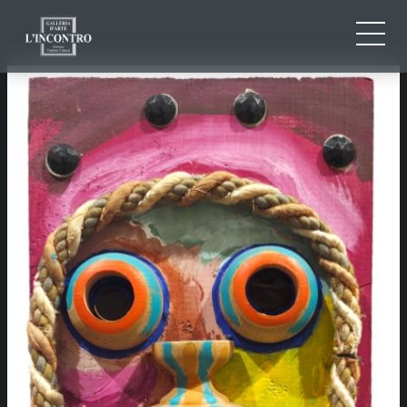
CHI SIAMO
IT
EN
NEWS ED EVENTI
FR
ARTISTI E OPERE
MOSTRE
CONTATTI