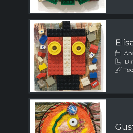
Elis
Ann
Dim
Tecn
Gus