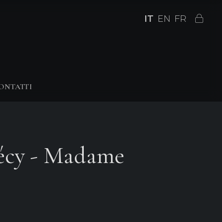
IT
EN
FR
ONTATTI
écy - Madame