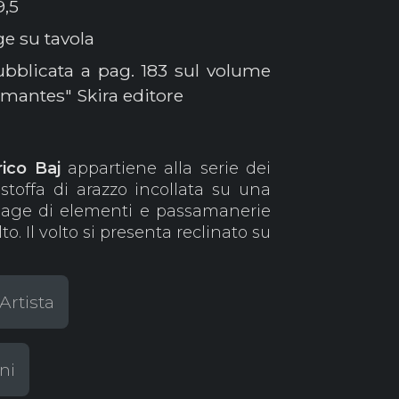
9,5
ge su tavola
ubblicata a pag. 183 sul volume
rmantes" Skira editore
rico Baj
appartiene alla serie dei
stoffa di arazzo incollata su una
llage di elementi e passamanerie
o. Il volto si presenta reclinato su
Artista
ni