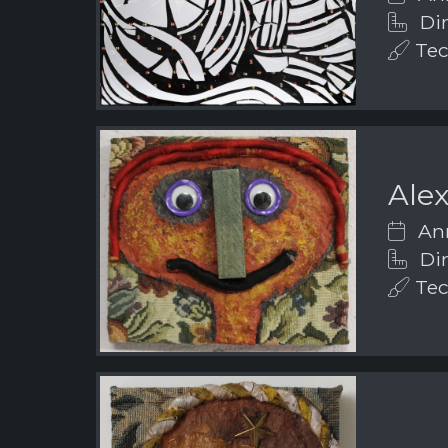
Dim
Tecn
Ale
Ann
Dim
Tecn