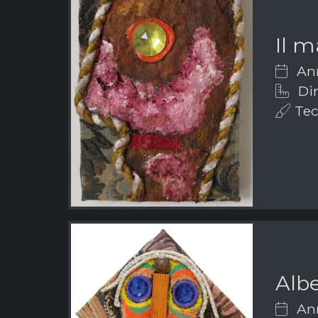
Il 
Ann
Dim
Tecn
Albe
Ann