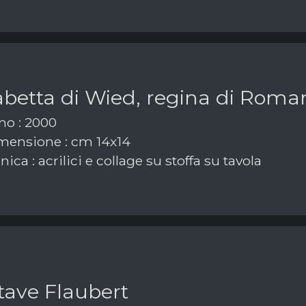
abetta di Wied, regina di Roma
o : 2000
ensione : cm 14x14
ica : acrilici e collage su stoffa su tavola
tave Flaubert