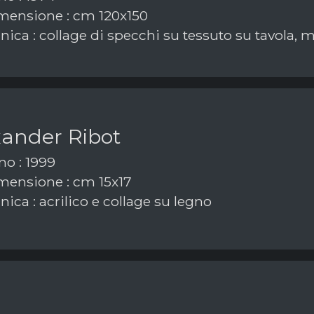
ensione : cm 120x150
ica : collage di specchi su tessuto su tavola, 
xander Ribot
o : 1999
ensione : cm 15x17
ica : acrilico e collage su legno