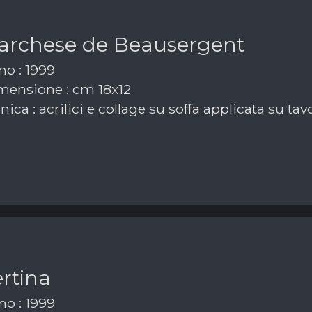
marchese de Beausergent
o : 1999
ensione : cm 18x12
ica : acrilici e collage su soffa applicata su tav
rtina
o : 1999