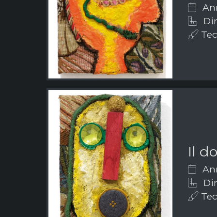
Ann
Dim
Tecn
Il d
Ann
Dim
Tecn