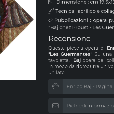
Dimensione : cm 19,5x1
Tecnica : acrilico e colla
Pubblicazioni : opera p
"Baj chez Proust - Les Gue
Recensione
Questa piccola opera di
En
"
Les Guermantes
". Su una 
tavoletta,
Baj
opera dei co
in modo da riprodurre un volt
un lato
Enrico Baj - Pagina 
Richiedi informazio