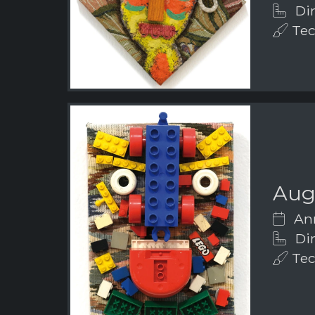
Dim
Tecn
Aug
Ann
Dim
Tecn