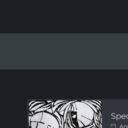
Spe
Ann