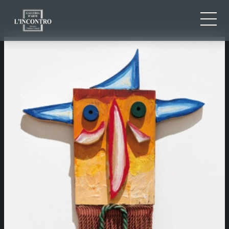
CHI SIAMO
IT
EN
NEWS ED EVENTI
FR
ARTISTI E OPERE
MOSTRE
CONTATTI