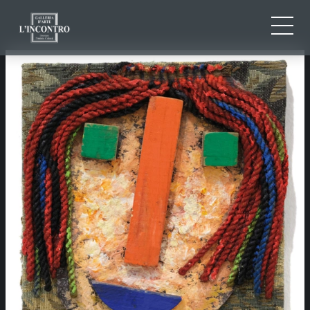
CHI SIAMO
IT
EN
NEWS ED EVENTI
FR
ARTISTI E OPERE
MOSTRE
CONTATTI