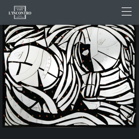
QUI SOMMES-NOU
IT
EN
NEWS ED EVENTS
FR
ARTISTES ET ŒUVRES
EXPOSITIONS
CONTACTS