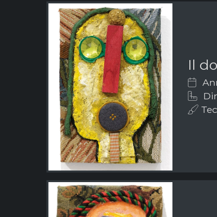
Il d
Ann
Dim
Tec