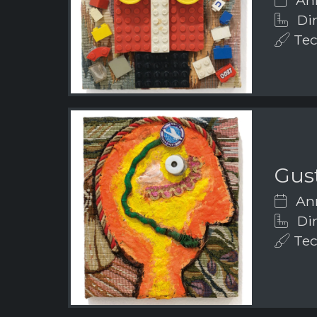
Dim
Tec
Gus
Ann
Dim
Tec