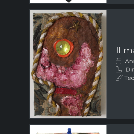
Il 
Ann
Dim
Tec