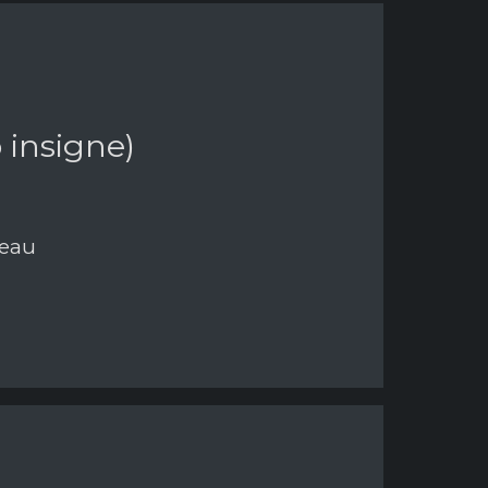
 insigne)
neau