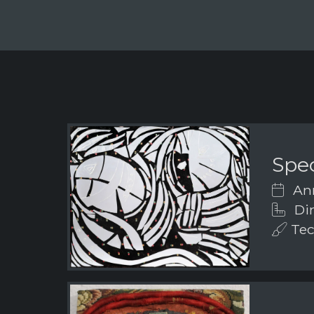
Spec
Ann
Dim
Tech