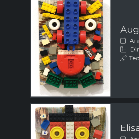
Aug
Ann
Dim
Tec
Elis
Ann