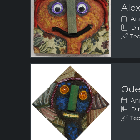
Ale
Ann
Dim
Tech
Ode
Ann
Dim
Tech