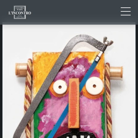
QUI SOMMES-NOU
IT
EN
NEWS ED EVENTS
FR
ARTISTES ET ŒUVRES
EXPOSITIONS
CONTACTS