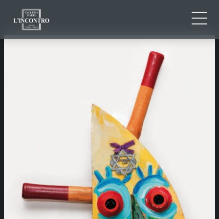
QUI SOMMES-NOU
IT
EN
NEWS ED EVENTS
FR
ARTISTES ET ŒUVRES
EXPOSITIONS
CONTACTS