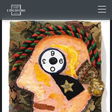
QUI SOMMES-NOU
IT
EN
NEWS ED EVENTS
FR
ARTISTES ET ŒUVRES
EXPOSITIONS
CONTACTS