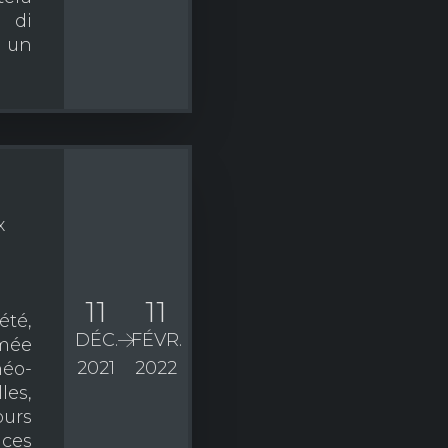
e di
n un
x
11
11
té,
DÉC.
FÉVR.
imée
2021
2022
néo-
es,
ours
nces