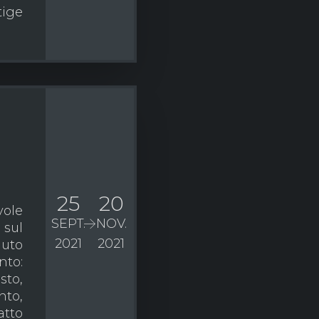
tige
25
20
vole
SEPT.
NOV.
 sul
2021
2021
nuto
to:
sto,
nto,
atto