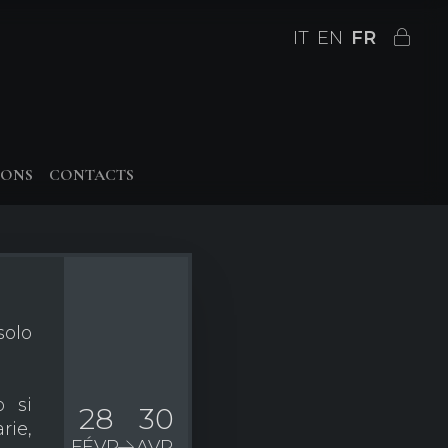
IT
EN
FR
IONS
CONTACTS
olo
o si
28
30
rie,
FÉVR.
AVR.