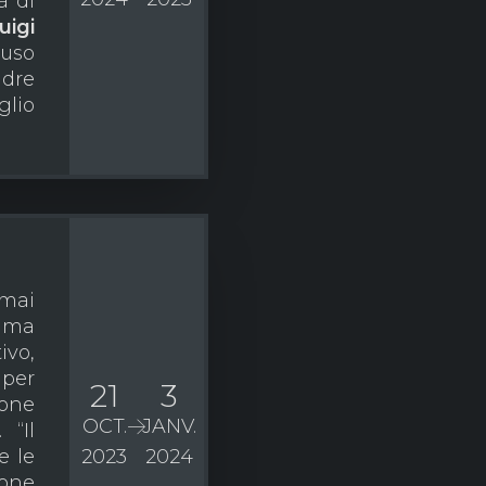
à di
uigi
 uso
adre
glio
 mai
, ma
vo,
 per
21
3
one
OCT.
JANV.
 “Il
e le
2023
2024
ione