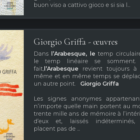
buon viso a cattivo gioco e si sia l...
Giorgio Griffa - œuvres
Dans
l’Arabesque, le
temp circulair
le temp linéaire se somment.
fait,
l’Arabesque
revient toujours à 
même et en même temps se déplac
un autre point.
Giorgio Griffa
Les signes anonymes appartenan
n’importe quelle main portent au m
trente mille ans de mémoire à l’intér
d’eux et, laissés indéterminés,
placent pas de ...