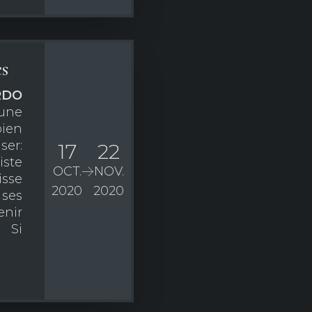
es
RDO
une
bien
ser:
17
22
iste
OCT.
NOV.
isse
2020
2020
 ses
nir
 Si