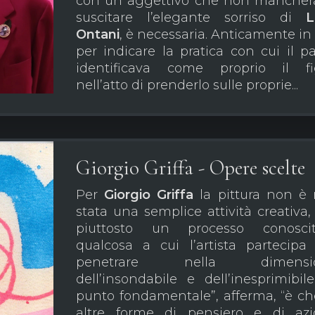
con un aggettivo che non mancher
suscitare l’elegante sorriso di
L
Ontani
, è necessaria. Anticamente in
per indicare la pratica con cui il p
identificava come proprio il fi
nell’atto di prenderlo sulle proprie...
Giorgio Griffa - Opere scelte
Per
Giorgio Griffa
la pittura non è
stata una semplice attività creativa
piuttosto un processo conosciti
qualcosa a cui l’artista partecipa
penetrare nella dimensi
dell’insondabile e dell’inesprimibile.
punto fondamentale”, afferma, “è ch
altre forme di pensiero e di az