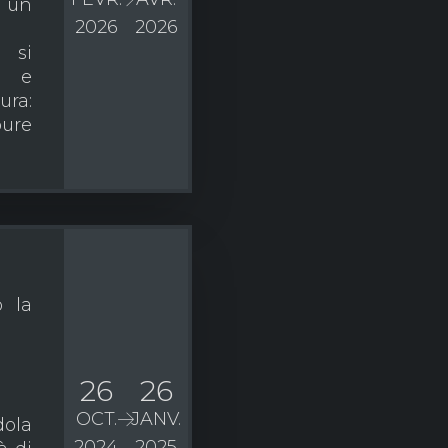
i un
2026
2026
 si
e e
ura:
pure
 la
26
26
OCT.
JANV.
dola
2024
2025