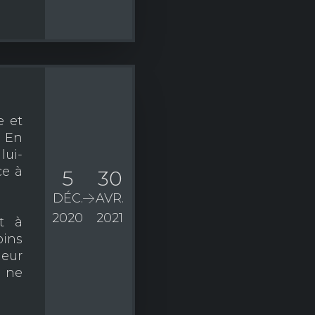
e et
 En
lui-
e à
5
30
DÉC.
AVR.
2020
2021
t à
oins
ieur
 ne