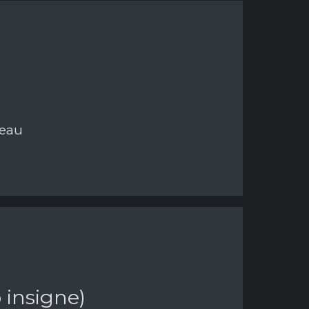
neau
 insigne)