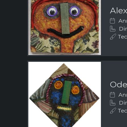
Ale
Ann
Dim
Tech
Ode
Ann
Dim
Tech