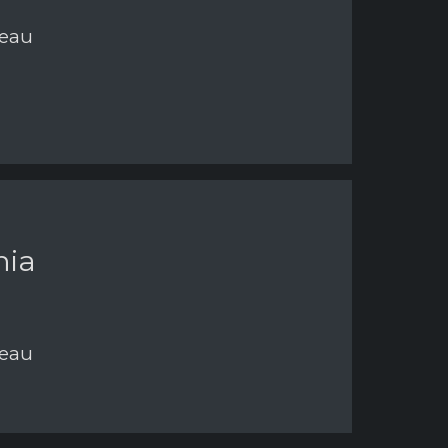
neau
nia
neau