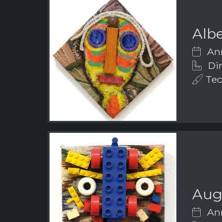
Albe
Ann
Dim
Tech
Aug
Ann