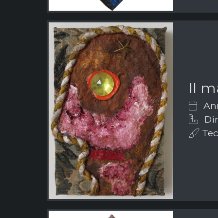
Il 
Ann
Dim
Tec