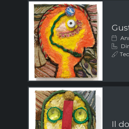
Gus
Ann
Dim
Tec
Il d