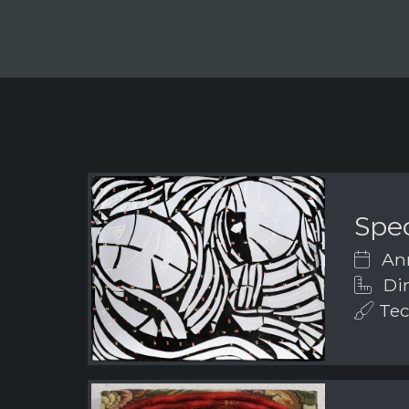
Spec
Ann
Dim
Tech