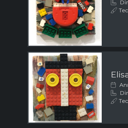
Dim
Tec
Elis
Ann
Dim
Tec