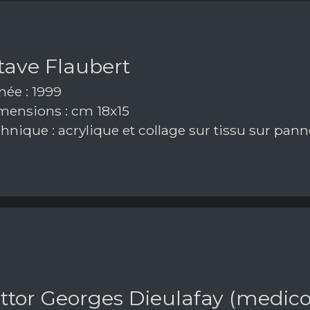
tave Flaubert
ée : 1999
ensions : cm 18x15
hnique : acrylique et collage sur tissu sur pan
ottor Georges Dieulafay (medico