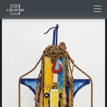
QUI SOMMES-NOU
IT
EN
NEWS ED EVENTS
FR
ARTISTES ET ŒUVRES
EXPOSITIONS
CONTACTS