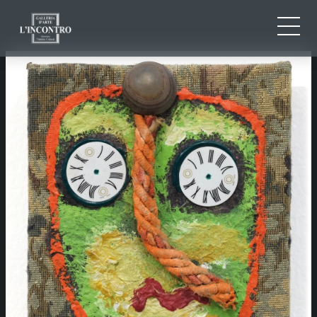
QUI SOMMES-NOU
IT
EN
NEWS ED EVENTS
FR
ARTISTES ET ŒUVRES
EXPOSITIONS
CONTACTS