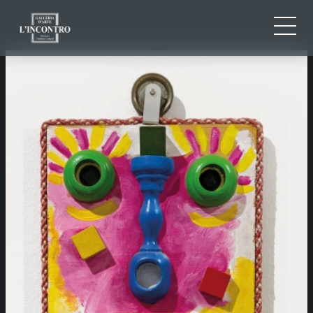
QUI SOMMES-NOU
IT
EN
NEWS ED EVENTS
FR
ARTISTES ET ŒUVRES
EXPOSITIONS
CONTACTS