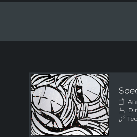
Spec
Ann
Dim
Tech