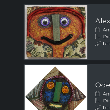
Ale
Ann
Dim
Tech
Ode
Ann
Dim
Tech