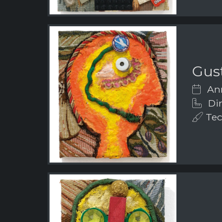
Gus
Ann
Dim
Tec