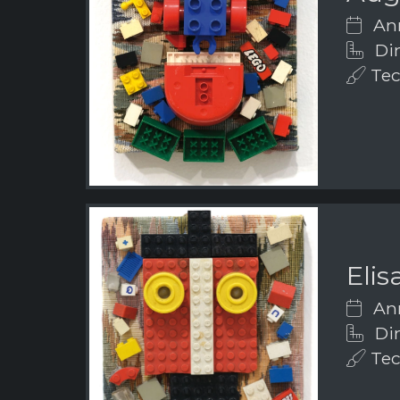
Ann
Dim
Tec
Elis
Ann
Dim
Tec