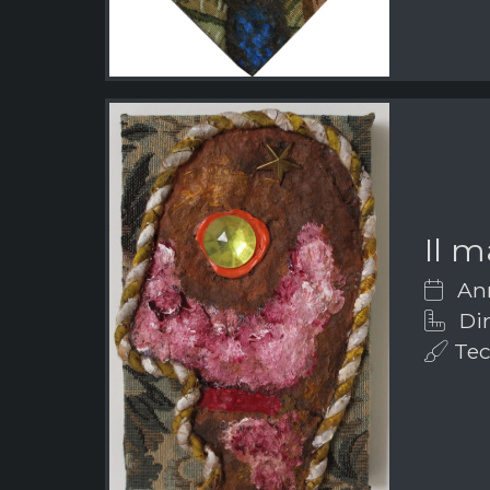
Il 
Ann
Dim
Tec