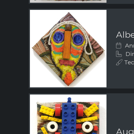
Albe
Ann
Dim
Tech
Aug