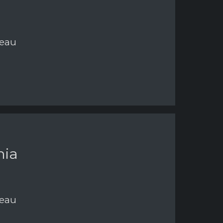
neau
nia
neau