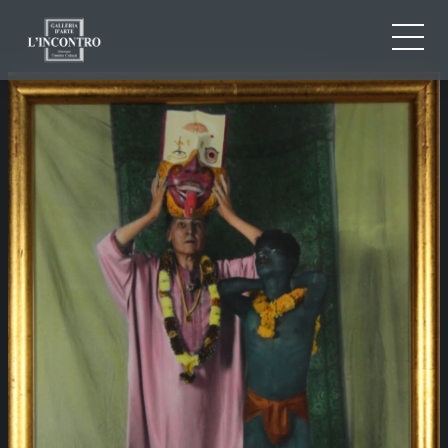
CHI SIAMO
IT
EN
NEWS ED EVENTI
FR
ARTISTI E OPERE
MOSTRE
CONTATTI