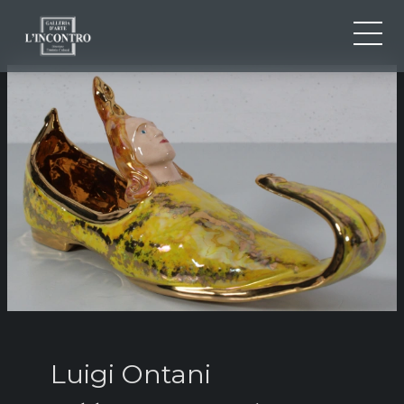
CHI SIAMO
IT
EN
NEWS ED EVENTI
FR
ARTISTI E OPERE
MOSTRE
CONTATTI
Luigi Ontani