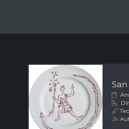
San
Ann
Dim
Tec
Aut