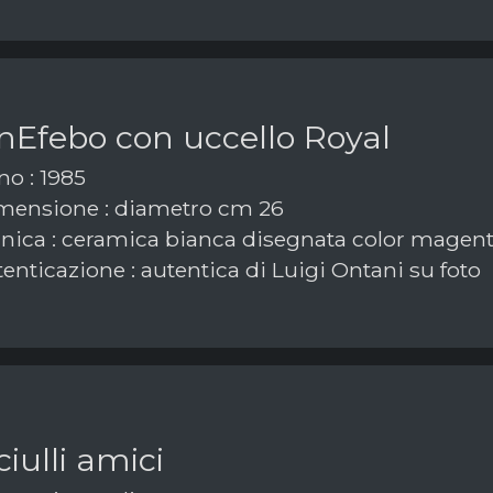
nEfebo con uccello Royal
o : 1985
ensione : diametro cm 26
nica : ceramica bianca disegnata color magen
enticazione : autentica di Luigi Ontani su foto
iulli amici