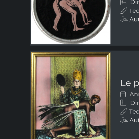
Dim
Tecn
Aut
Le 
Ann
Dim
Tec
Aut