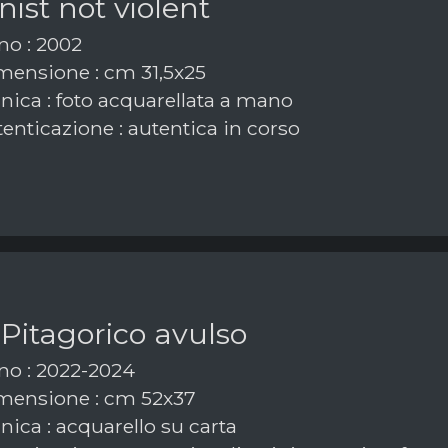
inist not violent
o : 2002
ensione : cm 31,5x25
nica : foto acquarellata a mano
enticazione : autentica in corso
Pitagorico avulso
o : 2022-2024
ensione : cm 52x37
ica : acquarello su carta