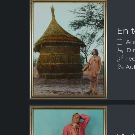
En t
Ann
Dim
Tec
Aut