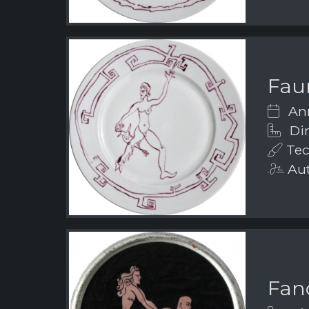
Fau
Ann
Dim
Tec
Aut
Fanc