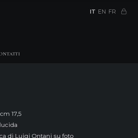
IT
EN
FR
ONTATTI
cm 17,5
lucida
ca di Luigi Ontani su foto