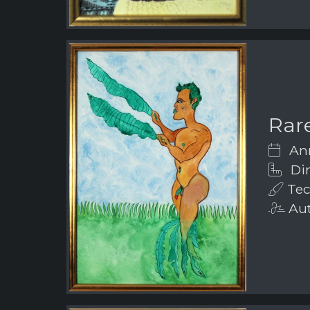
Rar
Ann
Dim
Tecn
Aut