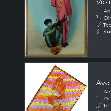
Viol
Ann
Dim
Tec
Aut
Avo 
Ann
Dim
Tecn