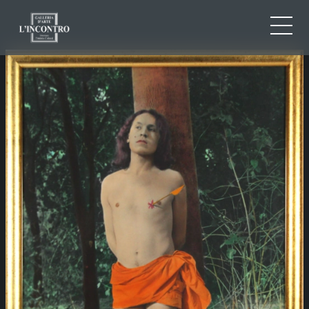
CHI SIAMO
IT
EN
NEWS ED EVENTI
FR
ARTISTI E OPERE
MOSTRE
CONTATTI