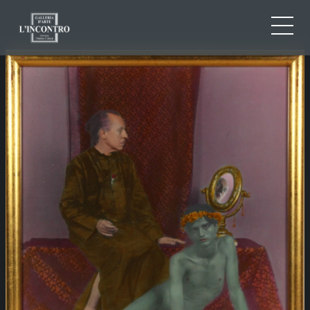
CHI SIAMO
IT
EN
NEWS ED EVENTI
FR
ARTISTI E OPERE
MOSTRE
CONTATTI