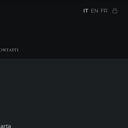
IT
EN
FR
ONTATTI
carta