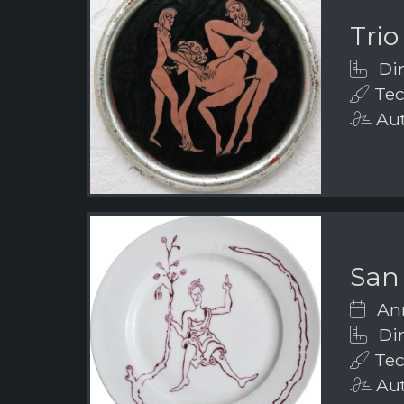
Trio
Dim
Tecn
Aut
San
Ann
Dim
Tec
Aut