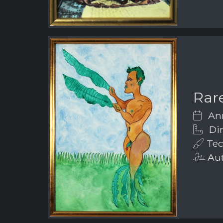
Rar
Ann
Dim
Tecn
Aut