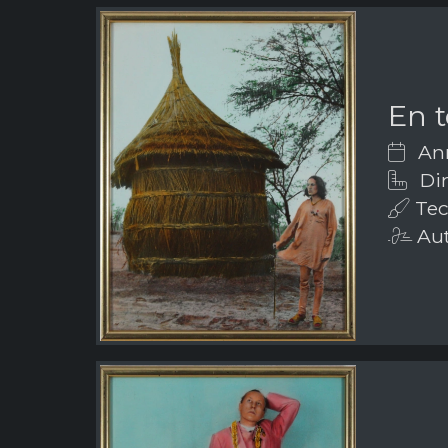
En t
Ann
Dim
Tec
Aut