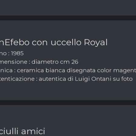
nEfebo con uccello Royal
o : 1985
ensione : diametro cm 26
nica : ceramica bianca disegnata color magen
enticazione : autentica di Luigi Ontani su foto
iulli amici