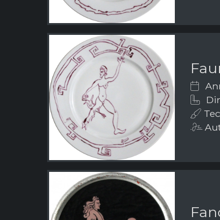
Fau
Ann
Dim
Tec
Aut
Fanc