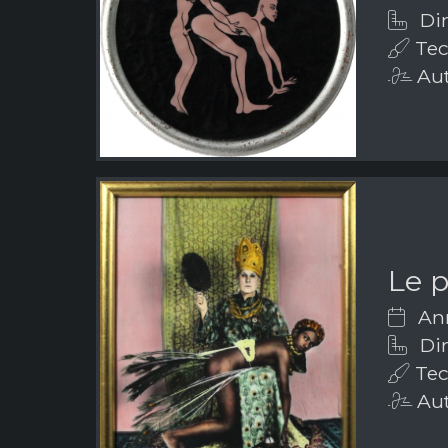
Dim
Tecn
Aut
Le 
Ann
Dim
Tec
Aut