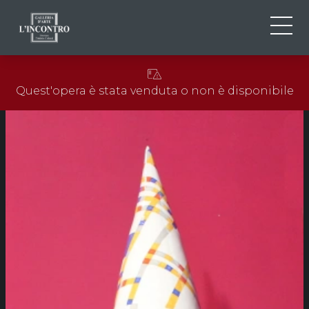
CHI SIAMO
IT
Quest'opera è stata venduta o non è disponibile
EN
NEWS ED EVENTI
FR
ARTISTI E OPERE
MOSTRE
CONTATTI