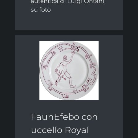
autentica di Luigi Ontani
su foto
FaunEfebo con
uccello Royal