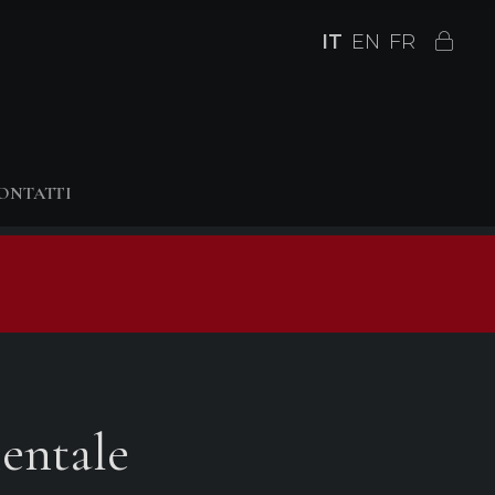
IT
EN
FR
ONTATTI
entale