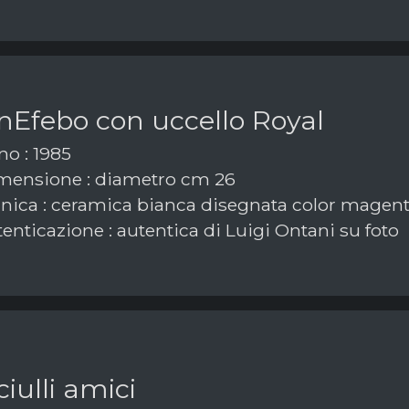
nEfebo con uccello Royal
o : 1985
ensione : diametro cm 26
nica : ceramica bianca disegnata color magen
enticazione : autentica di Luigi Ontani su foto
iulli amici