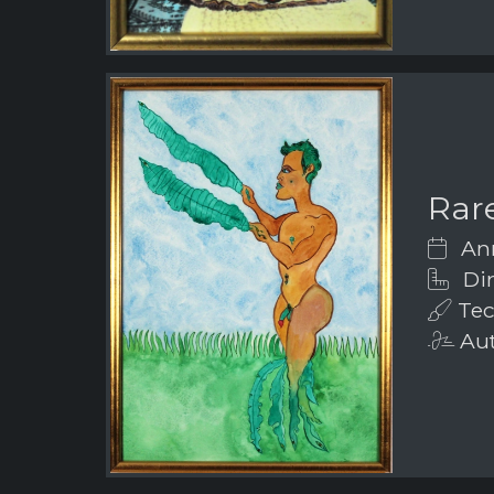
Rar
Ann
Dim
Tecn
Aut