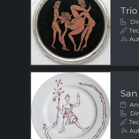
Trio
Dim
Tecn
Aut
San
Ann
Dim
Tec
Aut