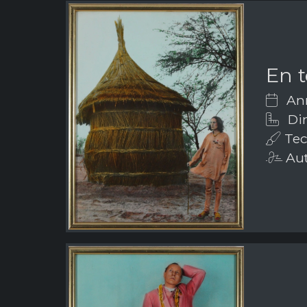
En t
Ann
Dim
Tec
Aut