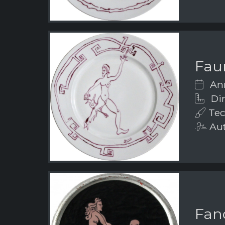
Fau
Ann
Dim
Tec
Aut
Fanc