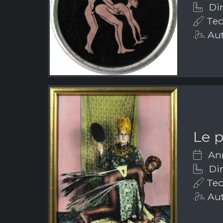
Dim
Tecn
Aut
Le 
Ann
Dim
Tec
Aut