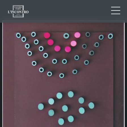
QUI SOMMES-NOU
IT
EN
NEWS ED EVENTS
FR
ARTISTES ET ŒUVRES
EXPOSITIONS
CONTACTS