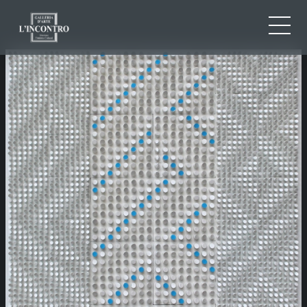
QUI SOMMES-NOU
IT
EN
NEWS ED EVENTS
FR
ARTISTES ET ŒUVRES
EXPOSITIONS
CONTACTS