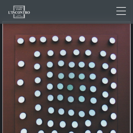
QUI SOMMES-NOU
IT
EN
NEWS ED EVENTS
FR
ARTISTES ET ŒUVRES
EXPOSITIONS
CONTACTS