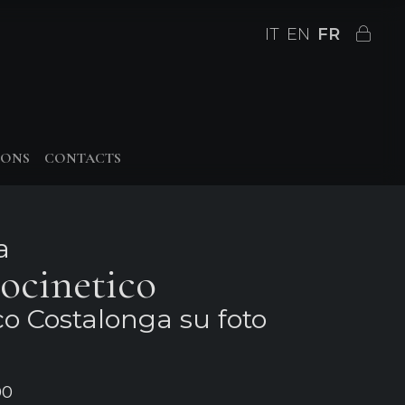
IT
EN
FR
IONS
CONTACTS
a
ocinetico
co Costalonga su foto
00