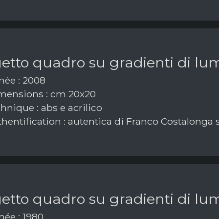
tto quadro su gradienti di lum
ée : 2008
ensions : cm 20x20
nique : abs e acrilico
hentification : autentica di Franco Costalonga 
tto quadro su gradienti di lum
ée : 1980