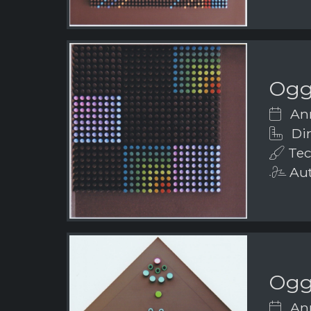
Ogge
Ann
Dim
Tech
Aut
Ogge
Ann