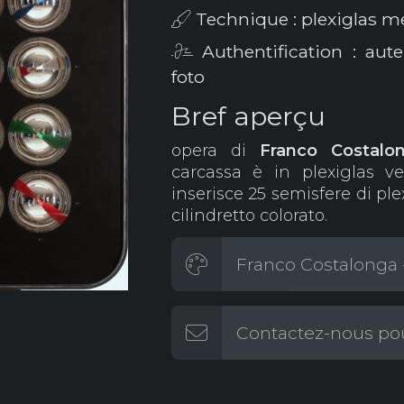
Technique : plexiglas met
Authentification : aut
foto
Bref aperçu
opera di
Franco
Costalo
carcassa è in plexiglas v
inserisce 25 semisfere di ple
cilindretto colorato.
Franco Costalonga -
Contactez-nous pou