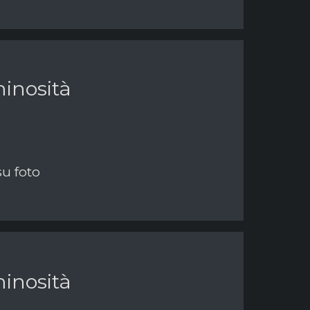
inosità
su foto
inosità