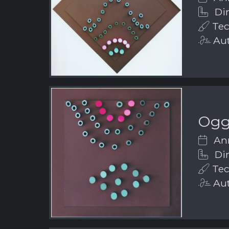
Dim
Tech
Aut
Ogge
Ann
Dim
Tech
Aut