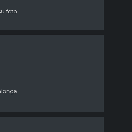
su foto
talonga