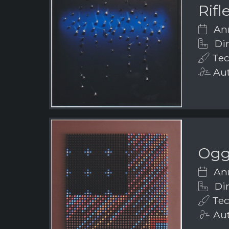
Rifl
Ann
Dim
Tech
Aut
Ogge
Ann
Dim
Tech
Aut