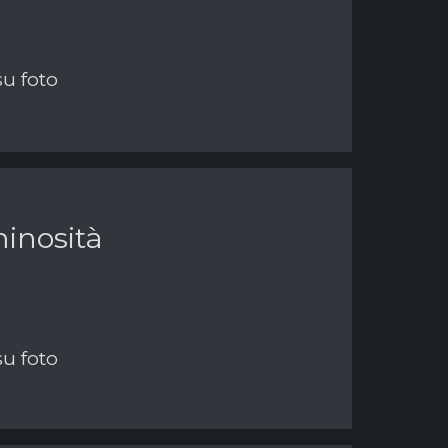
su foto
inosità
su foto