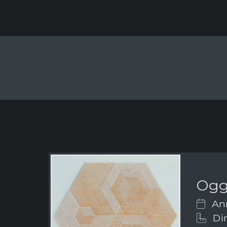
Ogge
Ann
Dim