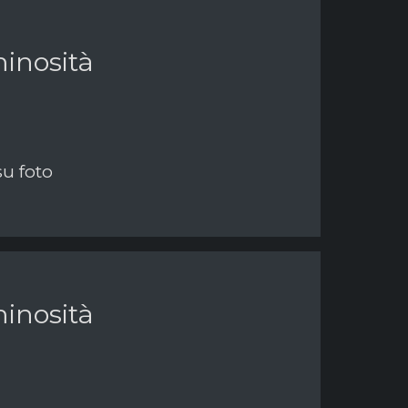
inosità
su foto
inosità