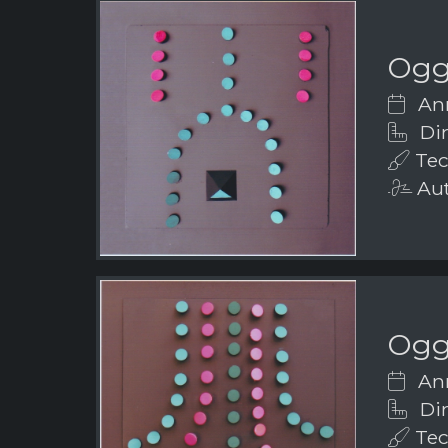
Ogge
Ann
Dim
Tech
Aut
Ogge
Ann
Dim
Tech