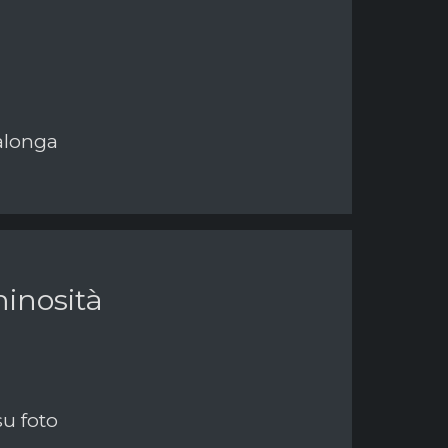
talonga
inosità
su foto