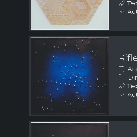
Tech
Aut
Rifl
Ann
Dim
Tech
Aut