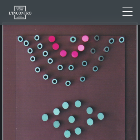
ABOUT US
IT
EN
NEWS AND EVENTS
FR
ARTISTS AND WORKS
EXHIBITIONS
CONTACTS