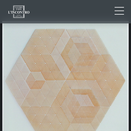
QUI SOMMES-NOU
IT
EN
NEWS ED EVENTS
FR
ARTISTES ET ŒUVRES
EXPOSITIONS
CONTACTS