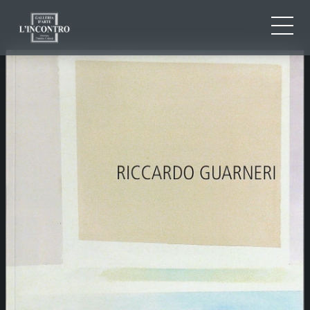
QUI SOMMES-NOU
IT
EN
NEWS ED EVENTS
FR
ARTISTES ET ŒUVRES
EXPOSITIONS
CONTACTS