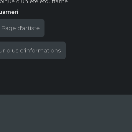
pique d’un été étouffante.
uarneri
 Page d'artiste
r plus d'informations