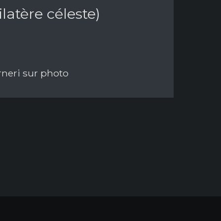
atère céleste)
rneri sur photo