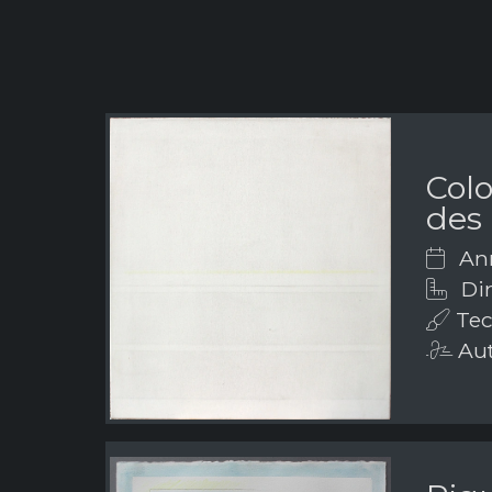
Colo
des 
Ann
Dim
Tec
Aut