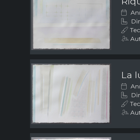
Riqu
Ann
Dim
Tec
Aut
La l
Ann
Dim
Tec
Aut