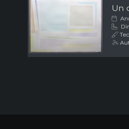
Un q
Ann
Dim
Tec
Aut