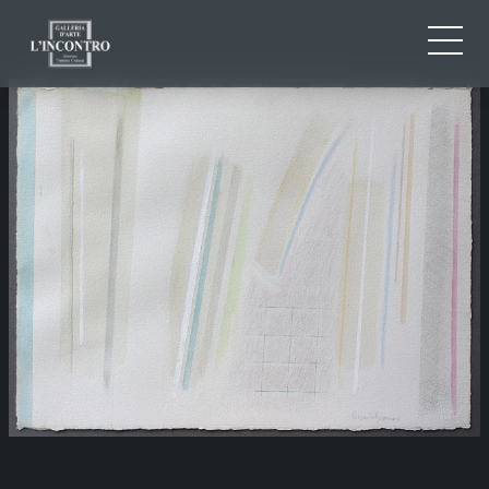
QUI SOMMES-NOU
IT
EN
NEWS ED EVENTS
FR
ARTISTES ET ŒUVRES
EXPOSITIONS
CONTACTS