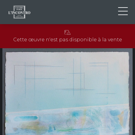
QUI SOMMES-NOU
IT
Cette œuvre n'est pas disponible à la vente
EN
NEWS ED EVENTS
FR
ARTISTES ET ŒUVRES
EXPOSITIONS
CONTACTS