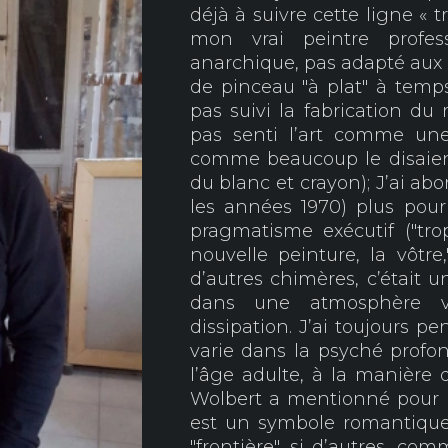
déjà à suivre cette ligne « 
mon vrai peintre profe
anarchique, pas adapté aux c
de pinceau "à plat" à temps 
pas suivi la fabrication d
pas senti l’art comme une
comme beaucoup le disaien
du blanc et crayon); J’ai abo
les années 1970) plus pour 
pragmatisme exécutif ("tro
nouvelle peinture, la vôtre,
d’autres chimères, c’était u
dans une atmosphère vi
dissipation. J’ai toujours p
varie dans la psyché prof
l’âge adulte, à la manière 
Wolbert a mentionné pour mo
est un symbole romantique. 
"frontière", si d’autres, com