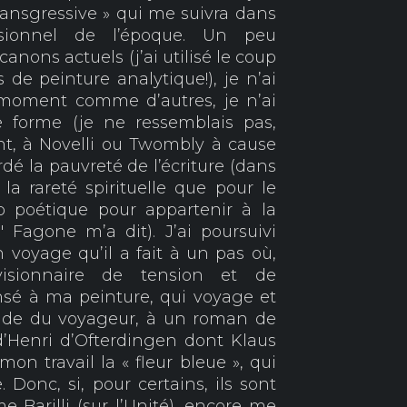
transgressive » qui me suivra dans
ssionnel de l’époque. Un peu
anons actuels (j’ai utilisé le coup
de peinture analytique!), je n’ai
u moment comme d’autres, je n’ai
 forme (je ne ressemblais pas,
t, à Novelli ou Twombly à cause
rdé la pauvreté de l’écriture (dans
la rareté spirituelle que pour le
p poétique pour appartenir à la
" Fagone m’a dit). J’ai poursuivi
n voyage qu’il a fait à un pas où,
sionnaire de tension et de
ensé à ma peinture, qui voyage et
onde du voyageur, à un roman de
d’Henri d’Ofterdingen dont Klaus
n travail la « fleur bleue », qui
Donc, si, pour certains, ils sont
me Barilli (sur l’Unité), encore me