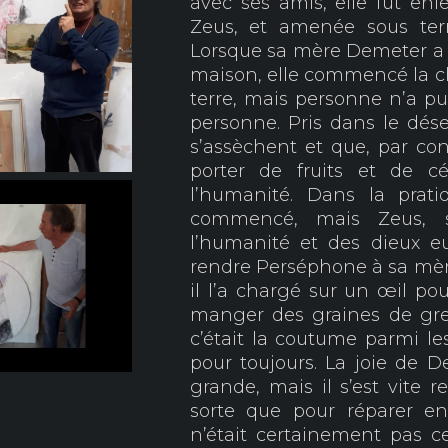
avec ses amis, elle fut enl
Zeus, et amenée sous ter
Lorsque sa mère Demeter a vu
maison, elle commencé la ch
terre, mais personne n’a pu 
personne. Pris dans le dése
s’assèchent et que, par con
porter de fruits et de c
l’humanité. Dans la prat
commencé, mais Zeus, s
l’humanité et des dieux 
rendre Perséphone à sa mèr
il l’a chargé sur un œil pou
manger des graines de gr
c’était la coutume parmi les
pour toujours. La joie de De
grande, mais il s’est vite
sorte que pour réparer en
n’était certainement pas ce