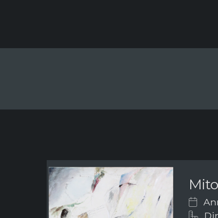
Mito
Ann
Dim