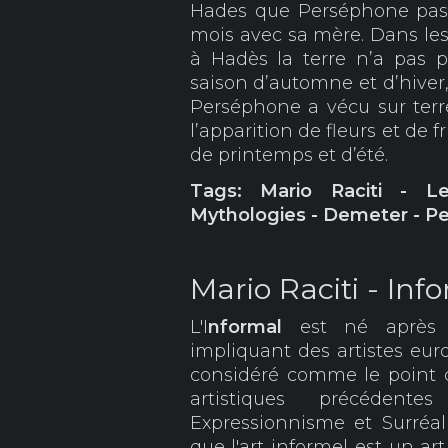
Hades que Perséphone passe
mois avec sa mère. Dans le
à Hadès la terre n’a pas p
saison d’automne et d’hiver,
Perséphone a vécu sur terr
l’apparition de fleurs et de f
de printemps et d’été.
Tags: Mario Raciti - L
Mythologies - Demeter - P
Mario Raciti - Inf
L'I
nformal
est né après 
impliquant des artistes euro
considéré comme le point 
artistiques précédent
Expressionnisme et Surré
que l'art informel est un ar