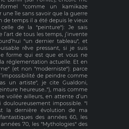
nformel "comme un kamikaze
r une île sans savoir que la guerre
 de temps il a été depuis le vieux
elle de la "peinture"): Je sais
l’art de tous les temps, j’invente
urd’hui "un dernier tableau", et
isable rêve pressant, si je suis
ne forme qui est que et vous ne
la réglementation actuelle. Et en
ne" (et non "moderniste"): parce
l’impossibilité de peindre comme
as un artiste", je cite Gualdoni,
einture heureuse..."), mais comme
 voilée ailleurs, en attente d’un
ui douloureusement impossible. "I
 la dernière évolution de ma
 fantastiques des années 60, les
années 70, les "Mythologies" des