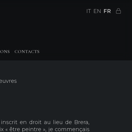
IT
EN
FR
IONS
CONTACTS
 œuvres
nscrit en droit au lieu de Brera,
ix « être peintre », je commençais