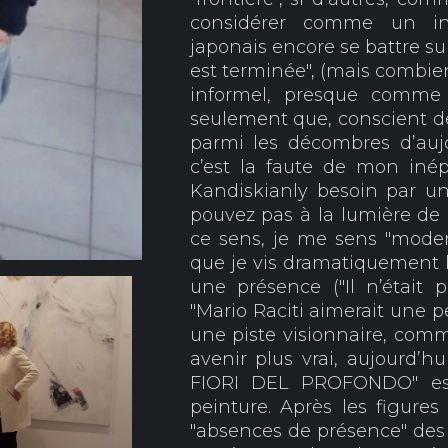
considérer comme un i
japonais encore se battre su
est terminée", (mais combien
informel, presque comme c
seulement que, conscient de 
parmi les décombres d’aujo
c’est la faute de mon inépu
Kandiskianly besoin par u
pouvez pas à la lumière de 
ce sens, je me sens "moder
que je vis dramatiquement 
une présence ("Il n’était p
"Mario Raciti aimerait une p
une piste visionnaire, comme
avenir plus vrai, aujourd’h
FIORI DEL PROFONDO" est
peinture. Après les figures
"absences de présence" des 