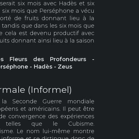
rait six mois avec Hadès et six
s six mois que Perséphone a vécu
orté de fruits donnant lieu à la
 tandis que dans les six mois que
e cela est devenu productif avec
ruits donnant ainsi lieu à la saison
es Fleurs des Profondeurs -
erséphone - Hadès - Zeus
ormale (Informel)
la Seconde Guerre mondiale
péens et américains. Il peut être
de convergence des expériences
es telles que le Cubisme.
alisme. Le nom lui-même montre
t informe et se distingue donc de