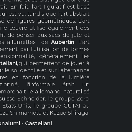
rait. En fait, l'art figuratif est basé
ui est vu, tandis que l'art abstrait
é de figures géométriques. L'art
une œuvre utilise également des
ffit de penser aux sacs de jute et
les allumettes de
Aubertin
. L'art
ement par l'utilisation de formes
ensionnalité, généralement les
tellani,
qui permettent de jouer à
ur le sol de toile et sur l'alternance
res en fonction de la lumière
onné, l'Informale était un
prenait le allemand naturalisé
suisse Schneider, le groupe Zero;
 États-Unis, le groupe GUTAI au
hozo Shimamoto et Kazuo Shiraga.
onalumi - Castellani