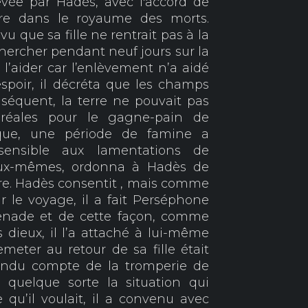
evée par Hadès, avec l'accord de
re dans le royaume des morts.
 que sa fille ne rentrait pas à la
ercher pendant neuf jours sur la
l’aider car l’enlèvement n’a aidé
spoir, il décréta que les champs
séquent, la terre ne pouvait pas
éréales pour le gagne-pain de
ique, une période de famine a
ensible aux lamentations de
eux-mêmes, ordonna à Hadès de
e. Hadès consentit , mais comme
r le voyage, il a fait Perséphone
enade et de cette façon, comme
 dieux, il l’a attaché à lui-même
meter au retour de sa fille était
 rendu compte de la tromperie de
 quelque sorte la situation qui
 qu’il voulait, il a convenu avec