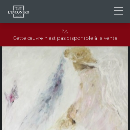
QUI SOMMES-NOU
IT
Cette œuvre n'est pas disponible à la vente
EN
NEWS ED EVENTS
FR
ARTISTES ET ŒUVRES
EXPOSITIONS
CONTACTS