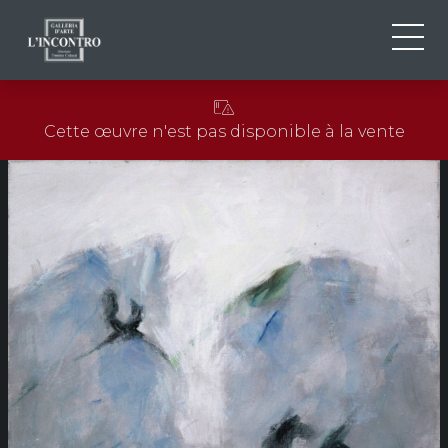
QUI SOMMES-NOU
IT
Cette œuvre n'est pas disponible à la vente
EN
NEWS ED EVENTS
FR
ARTISTES ET ŒUVRES
EXPOSITIONS
CONTACTS