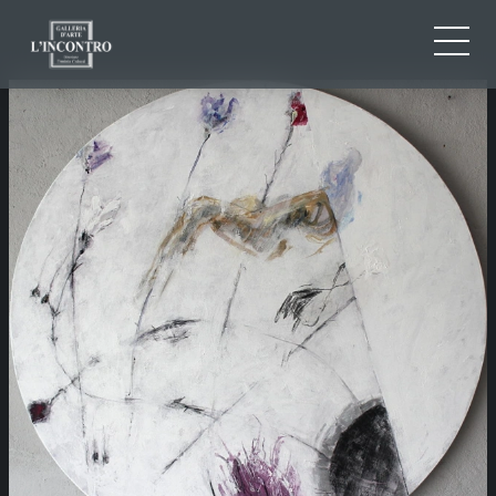
QUI SOMMES-NOU
IT
EN
NEWS ED EVENTS
FR
ARTISTES ET ŒUVRES
EXPOSITIONS
CONTACTS