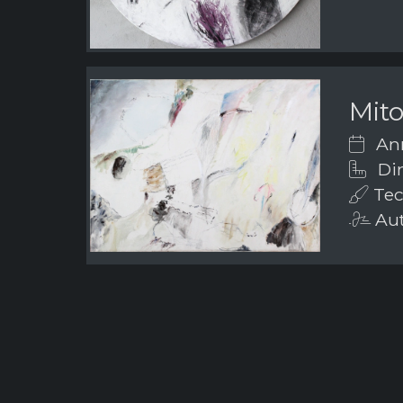
Mito
Ann
Dim
Tec
Aut