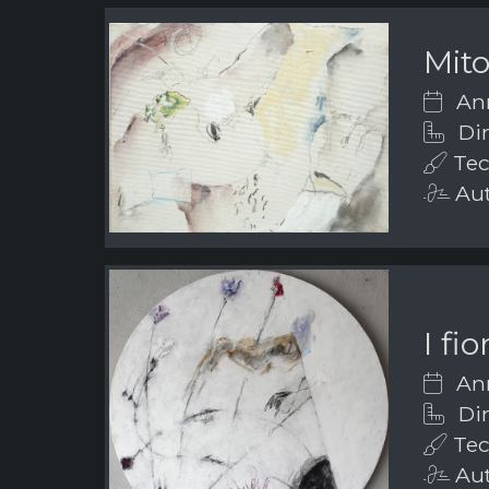
Mito
Ann
Di
Tec
Aut
I fi
Ann
Dim
Tec
Aut