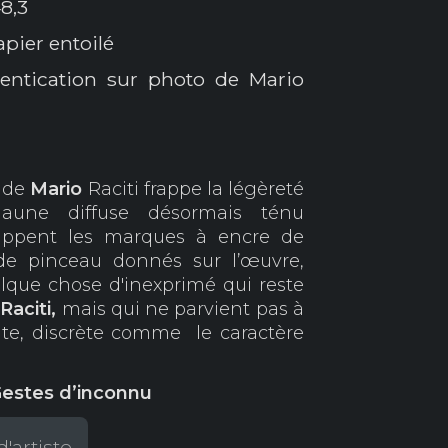
8,3
pier entoilé
hentication sur photo de Mario
" de
Mario
Raciti frappe la légèreté
jaune diffuse désormais ténu
rappent les marques à encre de
de pinceau donnés sur l’œuvre,
que chose d'inexprimé qui reste
e
Raciti,
mais qui ne parvient pas à
te, discrète comme le caractère
 Gestes d’inconnu
d'artiste